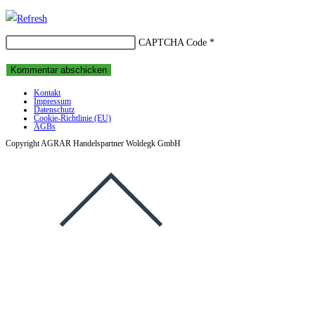
Benutzernamen
Mail-
Website-
zum
Adresse
URL
CAPTCHA Code
*
Kommentieren
zum
ein
ein
Kommentieren
(optional)
ein
Kontakt
Impressum
Datenschutz
Cookie-Richtlinie (EU)
AGBs
Copyright AGRAR Handelspartner Woldegk GmbH