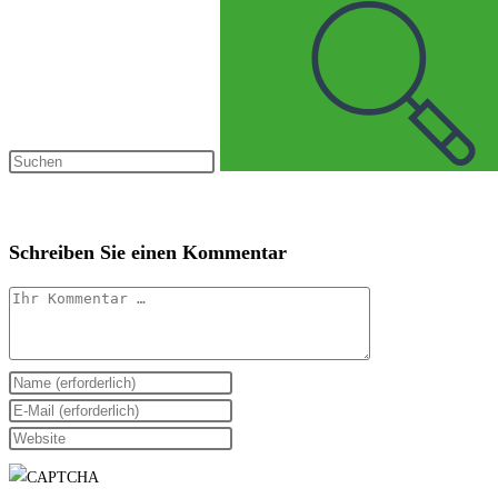
Schreiben Sie einen Kommentar
Kommentar
Geben
Sie
Geben
Ihren
Sie
Geben
Namen
Ihre
Sie
oder
E-
Ihre