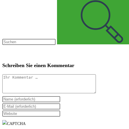
Schreiben Sie einen Kommentar
Kommentar
Geben
Sie
Geben
Ihren
Sie
Geben
Namen
Ihre
Sie
oder
E-
Ihre