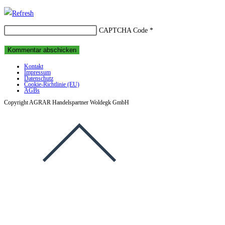
Benutzernamen
Mail-
Website-
zum
Adresse
URL
CAPTCHA Code
*
Kommentieren
zum
ein
ein
Kommentieren
(optional)
ein
Kontakt
Impressum
Datenschutz
Cookie-Richtlinie (EU)
AGBs
Copyright AGRAR Handelspartner Woldegk GmbH